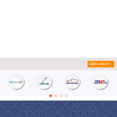
LEBIH LANJUT
1
2
3
4