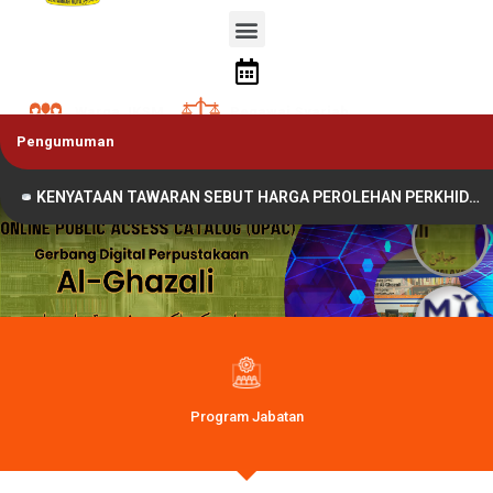
Warga JKSM
Pegawai Syariah
Pengumuman
Orang Awam
KENYATAAN TAWARAN SEBUT HARGA PEROLEHAN PERKHIDMATAN MENCETAK BUNTING, PAMPLET DAN BOOKLET BAHAGIAN-BAHAGIAN JABATAN KEHAKIMAN SYARIAH MALAYSIA (JKSM) TAHUN 2026 BAGI TEMPOH 4 BULAN
Program Jabatan