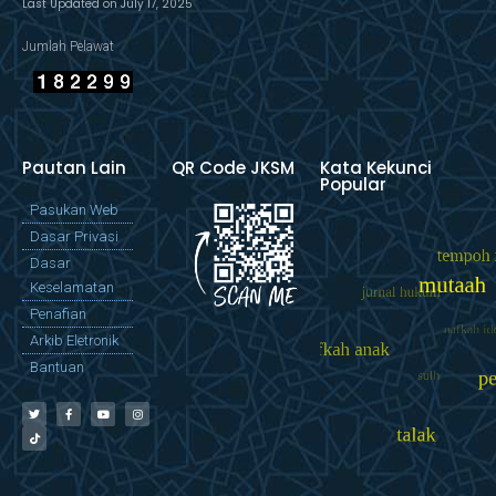
Last Updated on July 17, 2025
Jumlah Pelawat
Pautan Lain
QR Code JKSM
Kata Kekunci
Popular
Pasukan Web
Dasar Privasi
Dasar
Keselamatan
Penafian
Arkib Eletronik
Bantuan