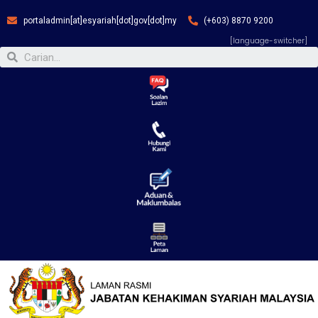
portaladmin[at]esyariah[dot]gov[dot]my
(+603) 8870 9200
[language-switcher]