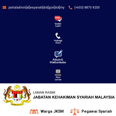
portaladmin[at]esyariah[dot]gov[dot]my
(+603) 8870 9200
Warga JKSM
Pegawai Syariah