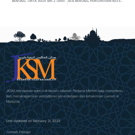
BENGKEL TINTA SULH SIRI 2 TAHUN 2023
SESI BENGKEL PENGURUSAN KES ESV3 (MODUL PENDAFTARAN/PENGURISAN KES,SEMAKAN,RAYUAN DAN PENGURUSAN DOKUMEN) ZON 1 TAHUN 2023
JKSM merupakan agensi di bawah Jabatan Perdana Menteri bagi menyelaras
dan menyeragamkan pentadbiran perundangan dan kehakiman syariah di
Malaysia.
Last Updated on February 21, 2023
Jumlah Pelawat