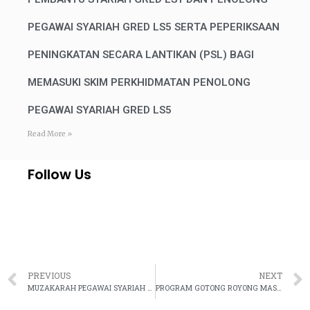
PEGAWAI SYARIAH GRED LS5 SERTA PEPERIKSAAN
PENINGKATAN SECARA LANTIKAN (PSL) BAGI
MEMASUKI SKIM PERKHIDMATAN PENOLONG
PEGAWAI SYARIAH GRED LS5
Read More »
Follow Us
PREVIOUS
NEXT
MUZAKARAH PEGAWAI SYARIAH BERSAMA JABATAN BANTUAN GUAMAN (JBG), JABATAN PEGUAM NEGARA (AGC) DAN PEJABAT PENASIHAT UNDANG-UNDANG (PPUUN/ALAS) TAHUN 2022
PROGRAM GOTONG ROYONG MASAKAN DAN KENDURI SEMPENA IBADAH KORBAN 1443H/2022M