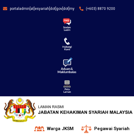
portaladmin[at]esyariah[dot]gov[dot]my
(+603) 8870 9200
Warga JKSM
Pegawai Syariah