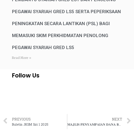
PEGAWAI SYARIAH GRED LS5 SERTA PEPERIKSAAN
PENINGKATAN SECARA LANTIKAN (PSL) BAGI
MEMASUKI SKIM PERKHIDMATAN PENOLONG
PEGAWAI SYARIAH GRED LS5
Read More »
Follow Us
PREVIOUS
NEXT
Buletin JKSM Siri 1 2025
𝐌𝐀𝐉𝐋𝐈𝐒 𝐏𝐄𝐍𝐘𝐀𝐌𝐏𝐀𝐈𝐀𝐍 𝐃𝐀𝐍𝐀 𝐁𝐀𝐍𝐓𝐔𝐀𝐍 𝐍𝐀𝐅𝐊𝐀𝐇 𝐁𝐀𝐇𝐀𝐆𝐈𝐀𝐍 𝐒𝐎𝐊𝐎𝐍𝐆𝐀𝐍 𝐊𝐄𝐋𝐔𝐀𝐑𝐆𝐀 𝐉𝐀𝐁𝐀𝐓𝐀𝐍 𝐊𝐄𝐇𝐀𝐊𝐈𝐌𝐀𝐍 𝐒𝐘𝐀𝐑𝐈𝐀𝐇 𝐍𝐄𝐆𝐄𝐑𝐈 𝐊𝐄𝐋𝐀𝐍𝐓𝐀𝐍 𝐓𝐀𝐇𝐔𝐍 𝟐𝟎𝟐𝟓