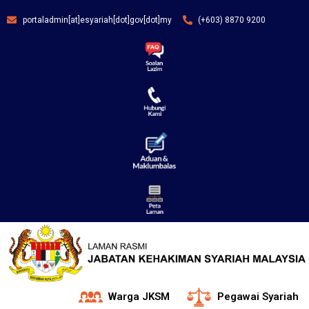
portaladmin[at]esyariah[dot]gov[dot]my
(+603) 8870 9200
Warga JKSM
Pegawai Syariah