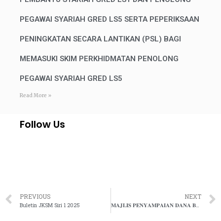
PEGAWAI SYARIAH GRED LS5 SERTA PEPERIKSAAN
PENINGKATAN SECARA LANTIKAN (PSL) BAGI
MEMASUKI SKIM PERKHIDMATAN PENOLONG
PEGAWAI SYARIAH GRED LS5
Read More »
Follow Us
PREVIOUS
NEXT
Buletin JKSM Siri 1 2025
𝐌𝐀𝐉𝐋𝐈𝐒 𝐏𝐄𝐍𝐘𝐀𝐌𝐏𝐀𝐈𝐀𝐍 𝐃𝐀𝐍𝐀 𝐁𝐀𝐍𝐓𝐔𝐀𝐍 𝐍𝐀𝐅𝐊𝐀𝐇 𝐁𝐀𝐇𝐀𝐆𝐈𝐀𝐍 𝐒𝐎𝐊𝐎𝐍𝐆𝐀𝐍 𝐊𝐄𝐋𝐔𝐀𝐑𝐆𝐀 𝐉𝐀𝐁𝐀𝐓𝐀𝐍 𝐊𝐄𝐇𝐀𝐊𝐈𝐌𝐀𝐍 𝐒𝐘𝐀𝐑𝐈𝐀𝐇 𝐍𝐄𝐆𝐄𝐑𝐈 𝐊𝐄𝐋𝐀𝐍𝐓𝐀𝐍 𝐓𝐀𝐇𝐔𝐍 𝟐𝟎𝟐𝟓