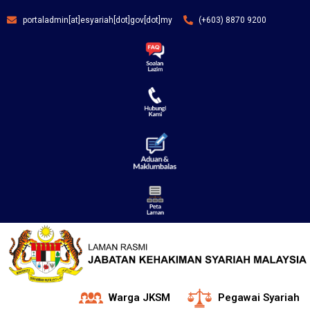
portaladmin[at]esyariah[dot]gov[dot]my
(+603) 8870 9200
Warga JKSM
Pegawai Syariah