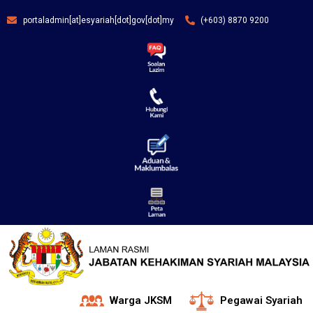
portaladmin[at]esyariah[dot]gov[dot]my
(+603) 8870 9200
Warga JKSM
Pegawai Syariah