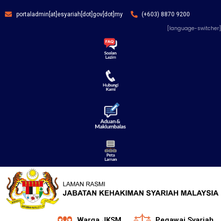
portaladmin[at]esyariah[dot]gov[dot]my
(+603) 8870 9200
[language-switcher]
Warga JKSM
Pegawai Syariah