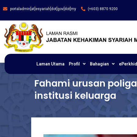
portaladmin[at]esyariah[dot]gov[dot]my
(+603) 8870 9200
Laman Utama
Profil
Bahagian
ePerkhi
Fahami urusan polig
institusi keluarga