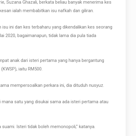
ie, Suzana Ghazali, berkata beliau banyak menerima kes
rkesan ialah membabitkan isu nafkah dan giliran.
isu ini dan kes terbaharu yang dikendalikan kes seorang
lai 2020, bagaimanapun, tidak lama dia pula tiada
mpat anak dari isteri pertama yang hanya bergantung
(KWSP), iaitu RM500.
ertama mempersoalkan perkara ini, dia dituduh nusyuz.
mi mana satu yang disukai sama ada isteri pertama atau
 suami. Isteri tidak boleh memonopoli,” katanya.