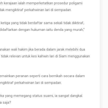
leh kerajaan ialah memperketatkan prosedur poligami
idak mengiktiraf perkahwinan lari di sempadan.
tiga yang tidak berdaftar sama sekali tidak diiktiraf,
h didaftarkan dengan hukuman iaitu denda yang murah,”
akan wali hakim jika berada dalam jarak melebihi dua
h tidak relevan untuk kes kahwin lari di Siam menggunakan
memainkan peranan seperti cara bernikah secara dalam
ngiktiraf perkahwinan lari di sempadan.
ereka yang memegang status suami, ia sangat dangkal.
a saja?