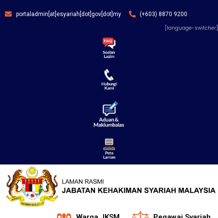
portaladmin[at]esyariah[dot]gov[dot]my
(+603) 8870 9200
[language-switcher]
Warga JKSM
Pegawai Syariah