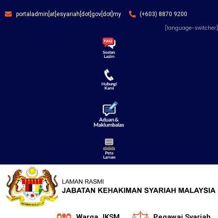
portaladmin[at]esyariah[dot]gov[dot]my
(+603) 8870 9200
[language-switcher]
Warga JKSM
Pegawai Syariah