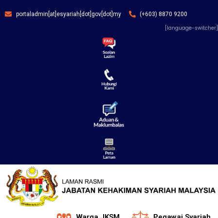
portaladmin[at]esyariah[dot]gov[dot]my
(+603) 8870 9200
[language-switcher]
Warga JKSM
Pegawai Syariah