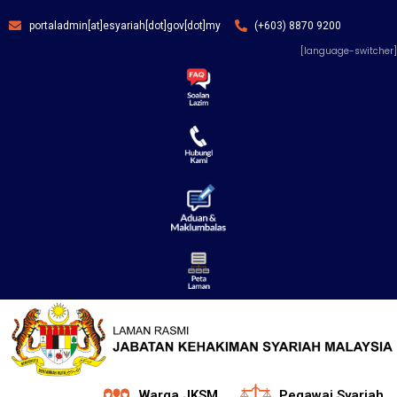
portaladmin[at]esyariah[dot]gov[dot]my
(+603) 8870 9200
[language-switcher]
Warga JKSM
Pegawai Syariah