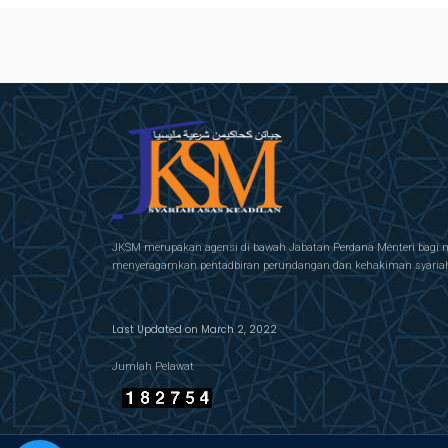
JKSM merupakan agensi di bawah Jabatan Perdana Menteri bagi 
menyeragamkan pentadbiran perundangan dan kehakiman syariah 
Last Updated on March 2, 2022
Jumlah Pelawat