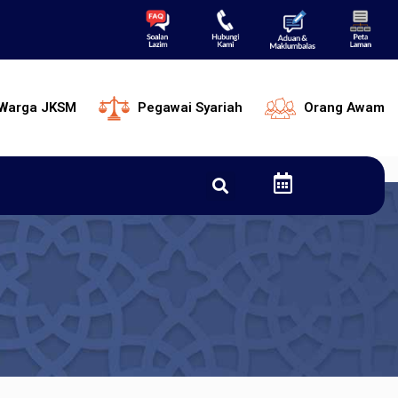
Warga JKSM
Pegawai Syariah
Orang Awam