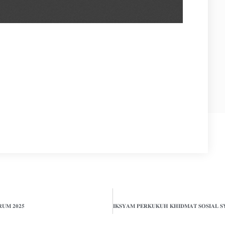
𝐔𝐌 𝟐𝟎𝟐𝟓