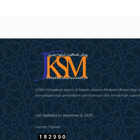
JKSM merupakan agensi di bawah Jabatan Perdana Menteri bagi 
menyeragamkan pentadbiran perundangan dan kehakiman syariah 
Last Updated on December 8, 2025
Jumlah Pelawat