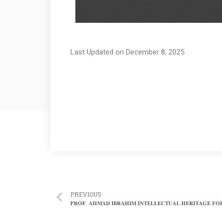
Last Updated on December 8, 2025
PREVIOUS
𝐏𝐑𝐎𝐅. 𝐀𝐇𝐌𝐀𝐃 𝐈𝐁𝐑𝐀𝐇𝐈𝐌 𝐈𝐍𝐓𝐄𝐋𝐋𝐄𝐂𝐓𝐔𝐀𝐋 𝐇𝐄𝐑𝐈𝐓𝐀𝐆𝐄 𝐅𝐎