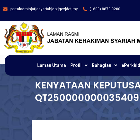
portaladmin[at]esyariah[dot]gov[dot]my
(+603) 8870 9200
Laman Utama
Profil
Bahagian
ePerkhi
KENYATAAN KEPUTUSA
QT250000000035409