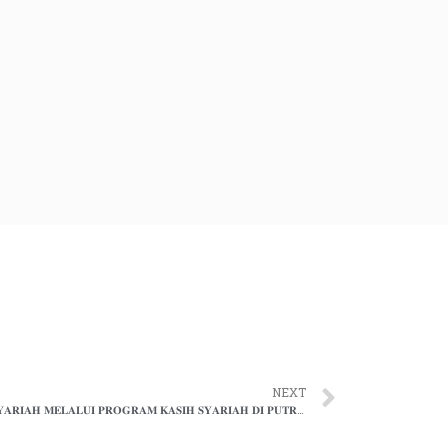
NEXT
𝐈𝐊𝐒𝐘𝐀𝐌 𝐏𝐄𝐑𝐊𝐔𝐊𝐔𝐇 𝐊𝐇𝐈𝐃𝐌𝐀𝐓 𝐒𝐎𝐒𝐈𝐀𝐋 𝐒𝐘𝐀𝐑𝐈𝐀𝐇 𝐌𝐄𝐋𝐀𝐋𝐔𝐈 𝐏𝐑𝐎𝐆𝐑𝐀𝐌 𝐊𝐀𝐒𝐈𝐇 𝐒𝐘𝐀𝐑𝐈𝐀𝐇 𝐃𝐈 𝐏𝐔𝐓𝐑𝐀𝐉𝐀𝐘𝐀