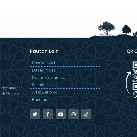
Pautan Lain
QR 
Pasukan Web
Dasar Privasi
Dasar Keselamatan
Penafian
menyelaras dan
Arkib Eletronik
di Malaysia.
Bantuan