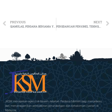
PREVIOUS
NEXT
QIAMULAIL PERDANA BERSAMA YB MENTERI DI JABATAN PERDANA MENTERI (HAL EHWAL AGAMA) SIRI II
PERSIDANGAN PERSONEL TEKNOLOGI MAKLUMAT DAN KOMUNIKASI ICT KALI KETIGA
JKSM merupakan agensi di bawah Jabatan Perdana Menteri bagi menyelaras
dan menyeragamkan pentadbiran perundangan dan kehakiman syariah di
Malaysia.