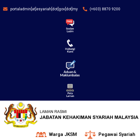
portaladmin[at]esyariah[dot]gov[dot]my
(+603) 8870 9200
Warga JKSM
Pegawai Syariah