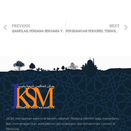
PREVIOUS
NEXT
QIAMULAIL PERDANA BERSAMA YB MENTERI DI JABATAN PERDANA MENTERI (HAL EHWAL AGAMA) SIRI II
PERSIDANGAN PERSONEL TEKNOLOGI MAKLUMAT DAN KOMUNIKASI ICT KALI KETIGA
JKSM merupakan agensi di bawah Jabatan Perdana Menteri bagi menyelaras
dan menyeragamkan pentadbiran perundangan dan kehakiman syariah di
Malaysia.