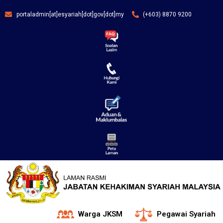
portaladmin[at]esyariah[dot]gov[dot]my
(+603) 8870 9200
Warga JKSM
Pegawai Syariah