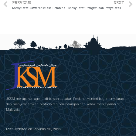
PREVIOUS
NEXT
Mesyuarat Jawatankuasa Pembinaan Modul Pakar Turath Bil. 1 2021
Mesyuarat Pengurusan Penyelarasan Kes Rayuan Bersama Hakim Rayuan Syariah JKSM & Ketua-Ketua Pendaftar JKSNMSN Bil. 12021
JKSM merupakan agensi di bawah Jabatan Perdana Menteri bagi menyelaras
dan menyeragamkan pentadbiran perundangan dan kehakiman syariah di
Malaysia.
Last Updated on January 20, 2022