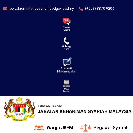
portaladmin[at]esyariah[dot]gov[dot]my
(+603) 8870 9200
Warga JKSM
Pegawai Syariah