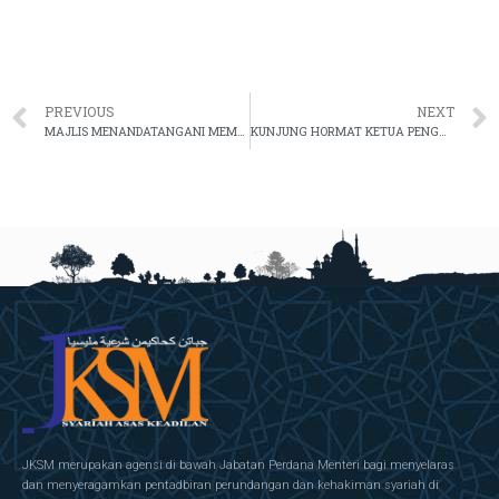
PREVIOUS
NEXT
MAJLIS MENANDATANGANI MEMORANDUM PERSEFAHAMAN DALAM BIDANG KEHAKIMAN SYARIAH ANTARA JABATAN KEHAKIMAN SYARIAH MALAYSIA DAN KERAJAAN BRUNEI DARUSSALAM SEMPENA RUNDINGAN PEMIMPIN TAHUNAN (ALC24)
KUNJUNG HORMAT KETUA PENGARAH JKSM KE PEJABAT TIMBALAN KETUA PENGARAH PERKHIDMATAN AWAM (OPERASI), JPA
JKSM merupakan agensi di bawah Jabatan Perdana Menteri bagi menyelaras
dan menyeragamkan pentadbiran perundangan dan kehakiman syariah di