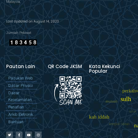
Malaysia.
Last Updated on August 14, 2023
Jumlah Pelawat
Pautan Lain
QR Code JKSM
Kata Kekunci
Popular
Pasukan Web
Dasar Privasi
Dasar
Keselamatan
Penafian
Arkib Eletronik
Bantuan