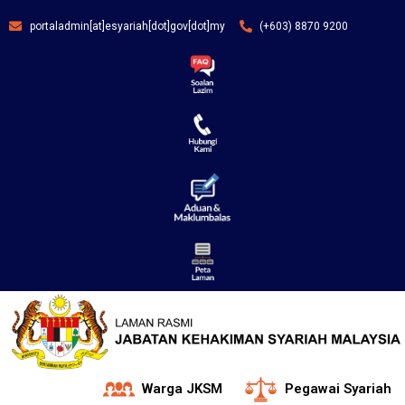
portaladmin[at]esyariah[dot]gov[dot]my
(+603) 8870 9200
Warga JKSM
Pegawai Syariah