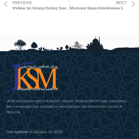
PREVIOUS
NEXT
Webinar Siri Undang-Undang Syariah Anjuran Association of Women Lawyers (AWL)
Mesyuarat Kajian Keberkesanan Sulh Bil.1 Tahun 2021
JKSM merupakan agensi di bawah Jabatan Perdana Menteri bagi menyelaras
dan menyeragamkan pentadbiran perundangan dan kehakiman syariah di
Malaysia.
Last Updated on January 20, 2022