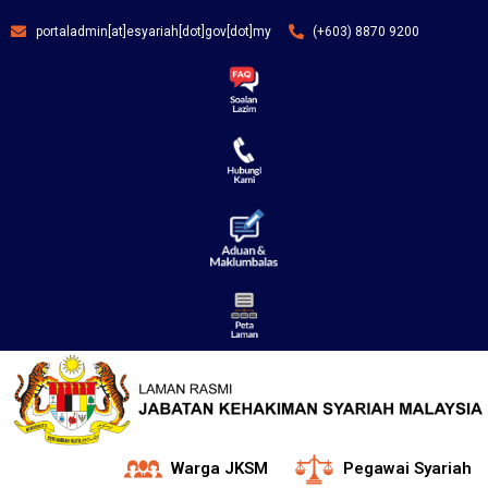
portaladmin[at]esyariah[dot]gov[dot]my
(+603) 8870 9200
Warga JKSM
Pegawai Syariah