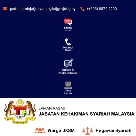
portaladmin[at]esyariah[dot]gov[dot]my
(+603) 8870 9200
Warga JKSM
Pegawai Syariah