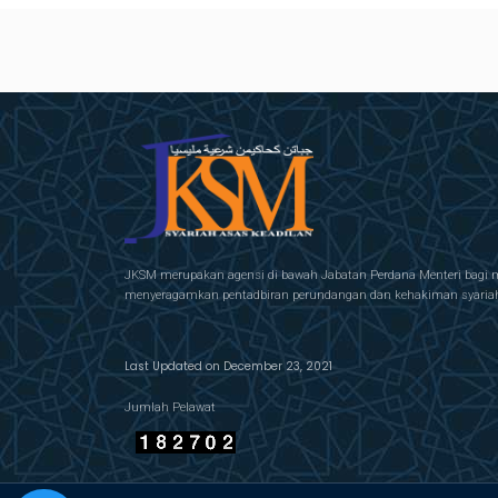
JKSM merupakan agensi di bawah Jabatan Perdana Menteri bagi 
menyeragamkan pentadbiran perundangan dan kehakiman syariah 
Last Updated on December 23, 2021
Jumlah Pelawat