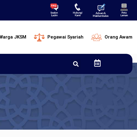
Warga JKSM
Pegawai Syariah
Orang Awam