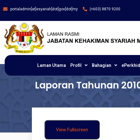
portaladmin[at]esyariah[dot]gov[dot]my
(+603) 8870 9200
Laman Utama
Profil
Bahagian
ePerkhi
Laporan Tahunan 201
View Fullscreen