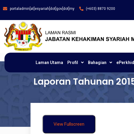
portaladmin[at]esyariah[dot]gov[dot]my
(+603) 8870 9200
Laman Utama
Profil
Bahagian
ePerkhi
Laporan Tahunan 201
View Fullscreen