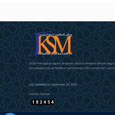
JKSM merupakan agensi di bawah Jabatan Perdana Menteri bagi 
menyeragamkan pentadbiran perundangan dan kehakiman syariah 
Last Updated on December 23, 2021
Jumlah Pelawat