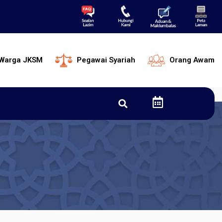
Warga JKSM
Pegawai Syariah
Orang Awam