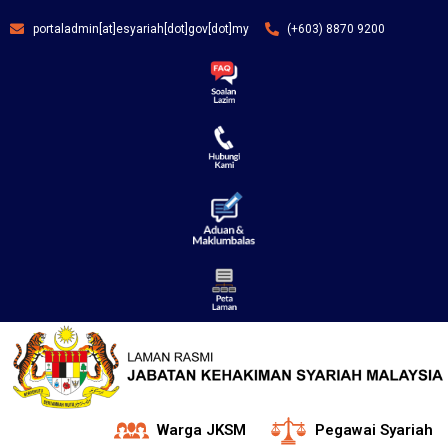
portaladmin[at]esyariah[dot]gov[dot]my
(+603) 8870 9200
Warga JKSM
Pegawai Syariah