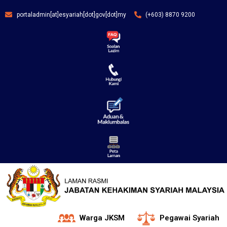
portaladmin[at]esyariah[dot]gov[dot]my
(+603) 8870 9200
Warga JKSM
Pegawai Syariah