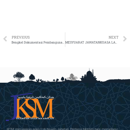
PREVIOUS
NEXT
Bengkel Dokumentasi Pembangunan Pelan Strategik Pendigitalan JKSM 2021-2025
MESYUARAT JAWATANKUASA LATIHAN BIL. 1 TAHUN 2022
JKSM merupakan agensi di bawah Jabatan Perdana Menteri bagi menyelaras