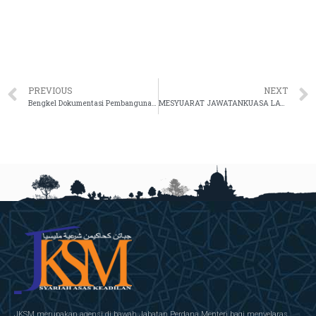
PREVIOUS
NEXT
Bengkel Dokumentasi Pembangunan Pelan Strategik Pendigitalan JKSM 2021-2025
MESYUARAT JAWATANKUASA LATIHAN BIL. 1 TAHUN 2022
JKSM merupakan agensi di bawah Jabatan Perdana Menteri bagi menyelaras