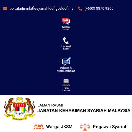
portaladmin[at]esyariah[dot]gov[dot]my
(+603) 8870 9200
Warga JKSM
Pegawai Syariah