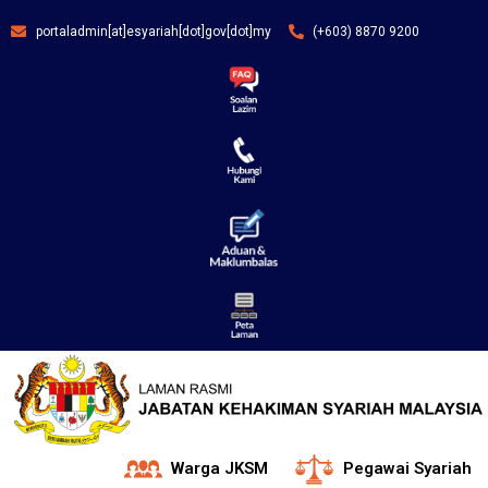
portaladmin[at]esyariah[dot]gov[dot]my
(+603) 8870 9200
Warga JKSM
Pegawai Syariah