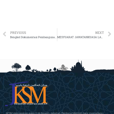
PREVIOUS
NEXT
Bengkel Dokumentasi Pembangunan Pelan Strategik Pendigitalan JKSM 2021-2025
MESYUARAT JAWATANKUASA LATIHAN BIL. 1 TAHUN 2022
JKSM merupakan agensi di bawah Jabatan Perdana Menteri bagi menyelaras