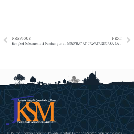
PREVIOUS
NEXT
Bengkel Dokumentasi Pembangunan Pelan Strategik Pendigitalan JKSM 2021-2025
MESYUARAT JAWATANKUASA LATIHAN BIL. 1 TAHUN 2022
JKSM merupakan agensi di bawah Jabatan Perdana Menteri bagi menyelaras