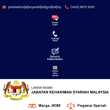
portaladmin[at]esyariah[dot]gov[dot]my
(+603) 8870 9200
Warga JKSM
Pegawai Syariah