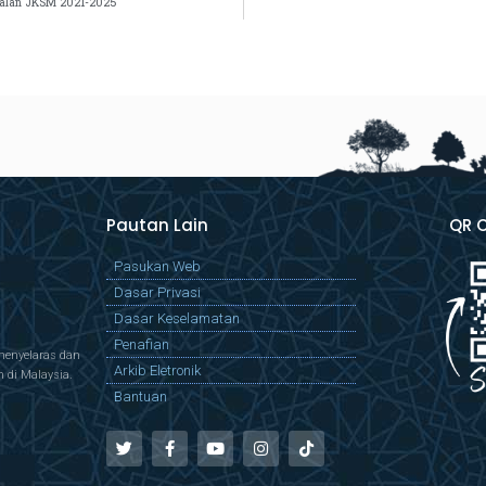
talan JKSM 2021-2025
Pautan Lain
QR 
Pasukan Web
Dasar Privasi
Dasar Keselamatan
Penafian
menyelaras dan
Arkib Eletronik
di Malaysia.
Bantuan