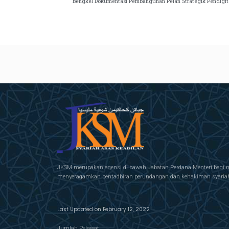
Bengkel Dokumentasi Pembangunan Pelan Strategik Pendigi
JKSM merupakan agensi di bawah Jabatan Perdana Menteri bagi 
menyeragamkan pentadbiran perundangan dan kehakiman syariah 
Last Updated on February 12, 2022
Jumlah Pelawat