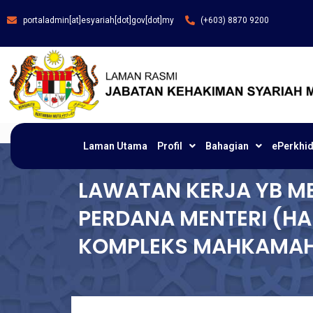
portaladmin[at]esyariah[dot]gov[dot]my
(+603) 8870 9200
Laman Utama
Profil
Bahagian
ePerkhi
LAWATAN KERJA YB ME
PERDANA MENTERI (HA
KOMPLEKS MAHKAMAH 