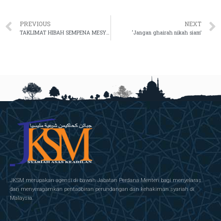
PREVIOUS
NEXT
TAKLIMAT HIBAH SEMPENA MESYUARAT KHAS SEKSYEN RAYUAN BERSAMA HAKIM RAYUAN SYARIAH JKSM
‘Jangan ghairah nikah siam’
JKSM merupakan agensi di bawah Jabatan Perdana Menteri bagi menyelaras
dan menyeragamkan pentadbiran perundangan dan kehakiman syariah di
Malaysia.