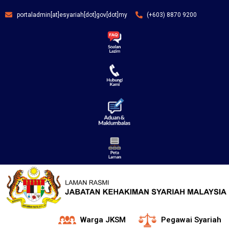
portaladmin[at]esyariah[dot]gov[dot]my
(+603) 8870 9200
Warga JKSM
Pegawai Syariah