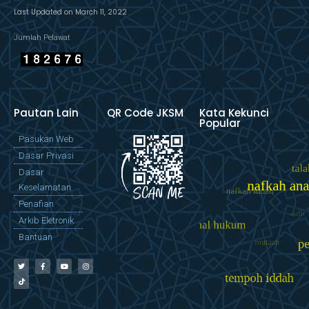
Last Updated on March 11, 2022
Jumlah Pelawat
Pautan Lain
QR Code JKSM
Kata Kekunci
Popular
Pasukan Web
Dasar Privasi
Dasar
Keselamatan
Penafian
Arkib Eletronik
Bantuan