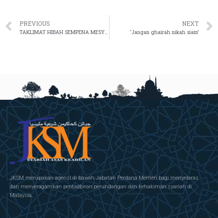
PREVIOUS
NEXT
TAKLIMAT HIBAH SEMPENA MESYUARAT KHAS SEKSYEN RAYUAN BERSAMA HAKIM RAYUAN SYARIAH JKSM
‘Jangan ghairah nikah siam’
JKSM merupakan agensi di bawah Jabatan Perdana Menteri bagi menyelaras
dan menyeragamkan pentadbiran perundangan dan kehakiman syariah di
Malaysia.