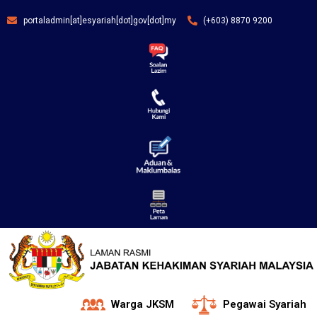
portaladmin[at]esyariah[dot]gov[dot]my
(+603) 8870 9200
Warga JKSM
Pegawai Syariah