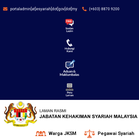
portaladmin[at]esyariah[dot]gov[dot]my
(+603) 8870 9200
Warga JKSM
Pegawai Syariah