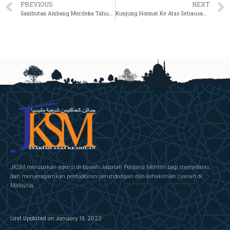
PREVIOUS
NEXT
Sambutan Ambang Merdeka Tahun 2021 Jabatan Kehakiman Syariah Malaysia
Kunjung Hormat Ke Atas Setiausaha Persekutuan Sabah
JKSM merupakan agensi di bawah Jabatan Perdana Menteri bagi menyelaras
dan menyeragamkan pentadbiran perundangan dan kehakiman syariah di
Malaysia.
Last Updated on January 19, 2022