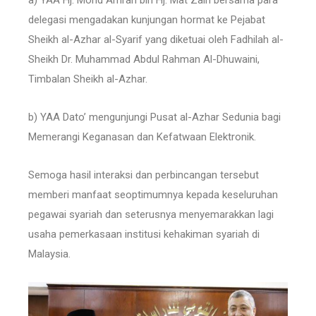
a) YAA Hj. Mohd Amran bin Hj. Mat Zain bersama para
delegasi mengadakan kunjungan hormat ke Pejabat
Sheikh al-Azhar al-Syarif yang diketuai oleh Fadhilah al-
Sheikh Dr. Muhammad Abdul Rahman Al-Dhuwaini,
Timbalan Sheikh al-Azhar.
b) YAA Dato’ mengunjungi Pusat al-Azhar Sedunia bagi
Memerangi Keganasan dan Kefatwaan Elektronik.
Semoga hasil interaksi dan perbincangan tersebut
memberi manfaat seoptimumnya kepada keseluruhan
pegawai syariah dan seterusnya menyemarakkan lagi
usaha pemerkasaan institusi kehakiman syariah di
Malaysia.