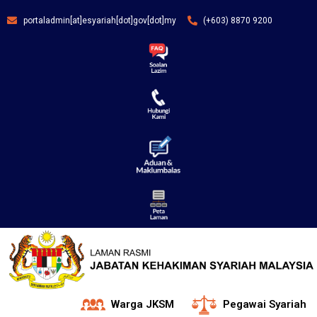
portaladmin[at]esyariah[dot]gov[dot]my
(+603) 8870 9200
Warga JKSM
Pegawai Syariah