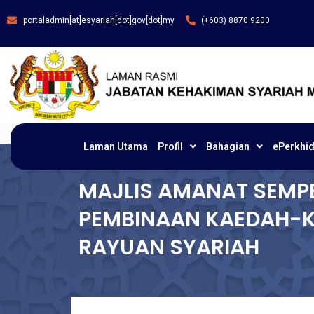
portaladmin[at]esyariah[dot]gov[dot]my
(+603) 8870 9200
Laman Utama
Profil
Bahagian
ePerkhi
MAJLIS AMANAT SEMP
PEMBINAAN KAEDAH-
RAYUAN SYARIAH