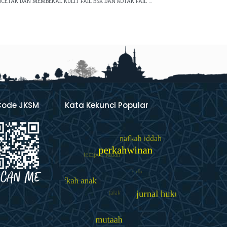
KENYATAAN TAWARAN SEBUT HARGA MENCETAK DAN MEMBEKAL KULIT FAIL BSK DAN KOTAK FAIL KES SELESAI BAGI KEGUNAAN BAHAGIAN SOKONGAN KELUARGA SELURUH MALAYSIA
Code JKSM
Kata Kekunci Popular