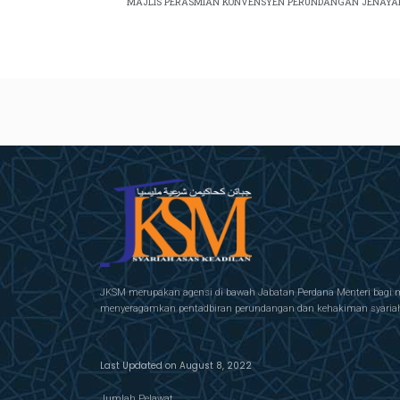
MAJLIS PERASMIAN KONVENSYEN PERUNDANGAN JENAYAH 
JKSM merupakan agensi di bawah Jabatan Perdana Menteri bagi 
menyeragamkan pentadbiran perundangan dan kehakiman syariah 
Last Updated on August 8, 2022
Jumlah Pelawat