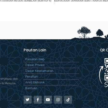
SYARIAH NEGERI SEMBILAN (KONVEP 6)
Pautan Lain
QR 
Pasukan Web
Dasar Privasi
Dasar Keselamatan
Penafian
menyelaras dan
Arkib Eletronik
di Malaysia.
Bantuan