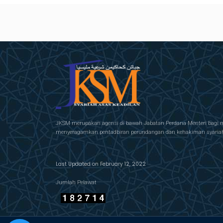
JKSM merupakan agensi di bawah Jabatan Perdana Menteri bagi 
menyeragamkan pentadbiran perundangan dan kehakiman syariah 
Last Updated on February 12, 2022
Jumlah Pelawat