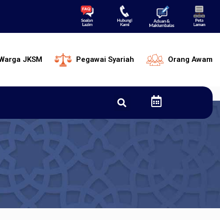
Warga JKSM
Pegawai Syariah
Orang Awam