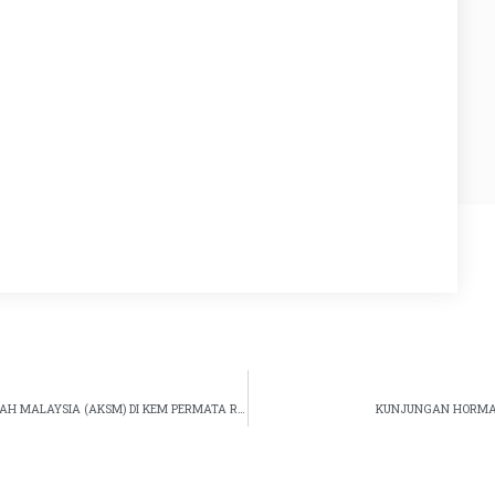
LAWATAN TAPAK CADANGAN AKADEMI KEHAKIMAN SYARIAH MALAYSIA (AKSM) DI KEM PERMATA RESORT, ALOR GAJAH, MELAKA
KUNJUNGAN HORMAT