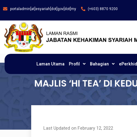
portaladmin[at]esyariah[dot]gov[dot]my
(+603) 8870 9200
Laman Utama
Profil
Bahagian
ePerkhi
MAJLIS ‘HI TEA’ DI KE
Last Updated on February 12, 2022