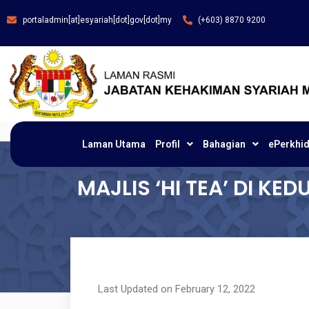
portaladmin[at]esyariah[dot]gov[dot]my
(+603) 8870 9200
Laman Utama
Profil
Bahagian
ePerkhi
MAJLIS ‘HI TEA’ DI KE
Last Updated on February 12, 2022