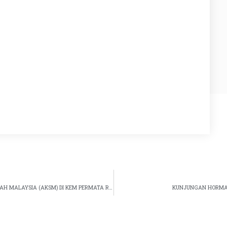
LAWATAN TAPAK CADANGAN AKADEMI KEHAKIMAN SYARIAH MALAYSIA (AKSM) DI KEM PERMATA RESORT, ALOR GAJAH, MELAKA
KUNJUNGAN HORMAT