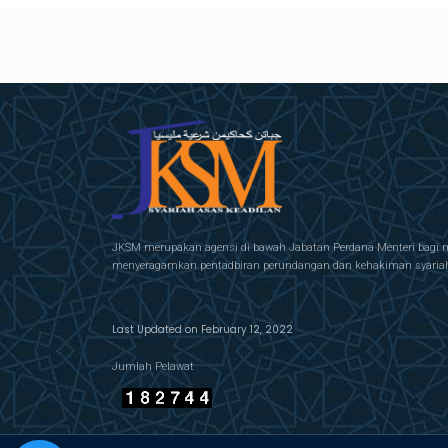
JKSM merupakan agensi di bawah Jabatan Perdana Menteri bagi 
menyeragamkan pentadbiran perundangan dan kehakiman syariah 
Last Updated on February 12, 2022
Jumlah Pelawat