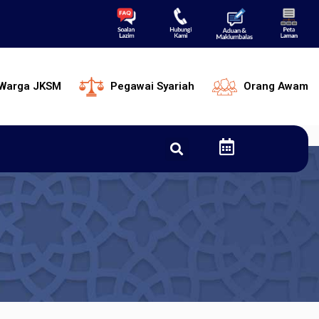
Warga JKSM
Pegawai Syariah
Orang Awam