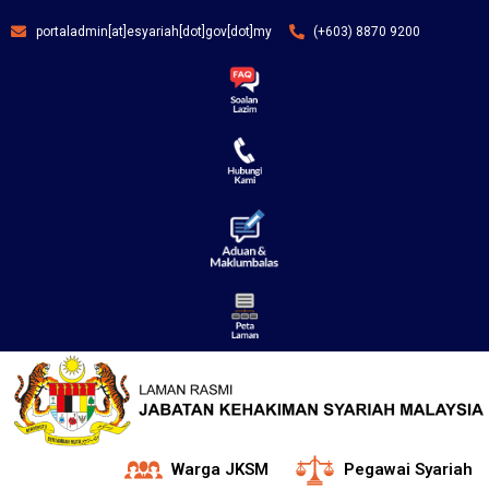
portaladmin[at]esyariah[dot]gov[dot]my
(+603) 8870 9200
Warga JKSM
Pegawai Syariah