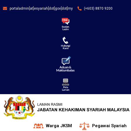
portaladmin[at]esyariah[dot]gov[dot]my
(+603) 8870 9200
Warga JKSM
Pegawai Syariah