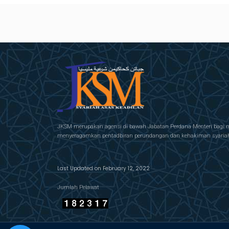
JKSM merupakan agensi di bawah Jabatan Perdana Menteri bagi 
menyeragamkan pentadbiran perundangan dan kehakiman syariah 
Last Updated on February 12, 2022
Jumlah Pelawat