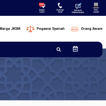
Warga JKSM
Pegawai Syariah
Orang Awam