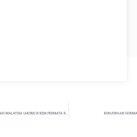
LAWATAN TAPAK CADANGAN AKADEMI KEHAKIMAN SYARIAH MALAYSIA (AKSM) DI KEM PERMATA RESORT, ALOR GAJAH, MELAKA
KUNJUNGAN HORMAT