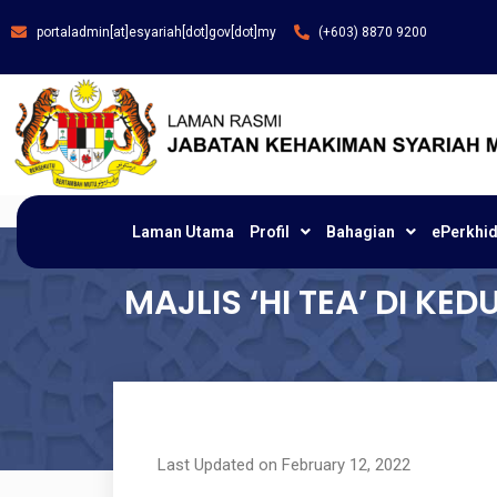
portaladmin[at]esyariah[dot]gov[dot]my
(+603) 8870 9200
Laman Utama
Profil
Bahagian
ePerkhi
MAJLIS ‘HI TEA’ DI KE
Last Updated on February 12, 2022