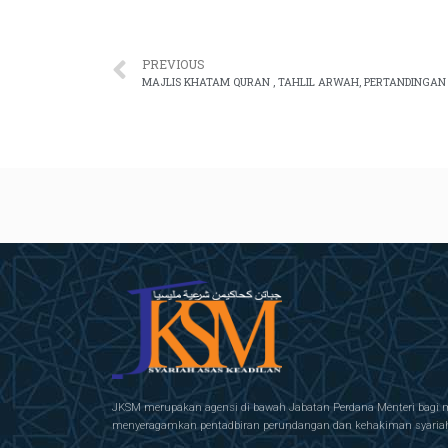
PREVIOUS
JKSM merupakan agensi di bawah Jabatan Perdana Menteri bagi 
menyeragamkan pentadbiran perundangan dan kehakiman syariah 