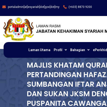
portaladmin[at]esyariah[dot]gov[dot]my
(+603) 8870 9200
Laman Utama
Profil
Bahagian
ePerkhi
MAJLIS KHATAM QURAN
PERTANDINGAN HAFAZ
SUMBANGAN IFTAR AN
DAN SUKAN JKSM DE
PUSPANITA CAWANGAN