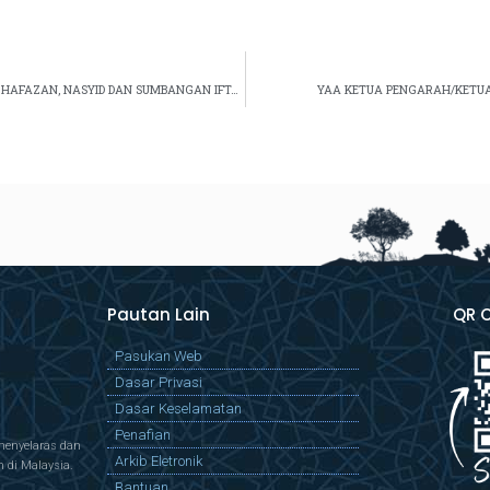
MAJLIS KHATAM QURAN , TAHLIL ARWAH, PERTANDINGAN HAFAZAN, NASYID DAN SUMBANGAN IFTAR ANJURAN KELAB KEBAJIKAN DAN SUKAN JKSM DENGAN KERJASAMA PUSPANITA CAWANGAN KECIL JKSM 2023
YAA KETUA PENGARAH/KETUA 
Pautan Lain
QR 
Pasukan Web
Dasar Privasi
Dasar Keselamatan
Penafian
menyelaras dan
Arkib Eletronik
di Malaysia.
Bantuan