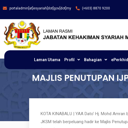
portaladmin[at]esyariah[dot]gov[dot]my
(+603) 8870 9200
Laman Utama
Profil
Bahagian
ePerkhi
MAJLIS PENUTUPAN IJ
KOTA KINABALU | YAA Dato’ Hj. Mohd Amran bin
JKSM telah berpeluang hadir ke Majlis Penutu