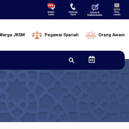
Warga JKSM
Pegawai Syariah
Orang Awam