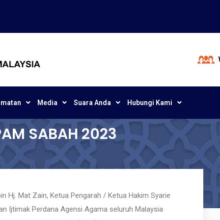
dmatan
Media
Suara Anda
Hubungi Kami
PAM SABAH 2023
 Hj. Mat Zain, Ketua Pengarah / Ketua Hakim Syarie
pan Ijtimak Perdana Agensi Agama seluruh Malaysia