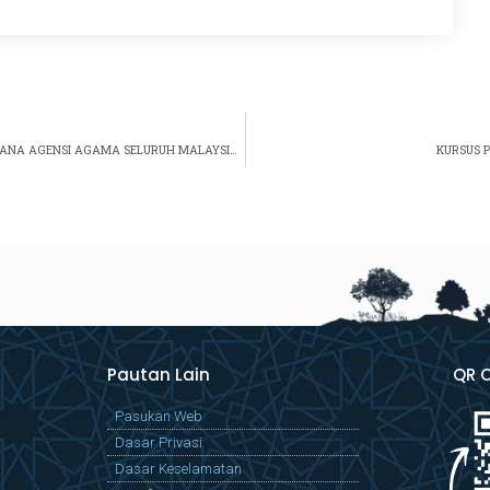
MAJLIS PENUTUPAN KONVENSYEN SEMPENA IJTIMAK PERDANA AGENSI AGAMA SELURUH MALAYSIA (IJPAM) 2023
KURSUS 
Pautan Lain
QR 
Pasukan Web
Dasar Privasi
Dasar Keselamatan