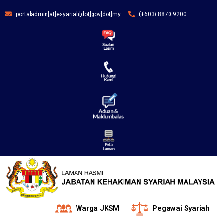
portaladmin[at]esyariah[dot]gov[dot]my
(+603) 8870 9200
Warga JKSM
Pegawai Syariah