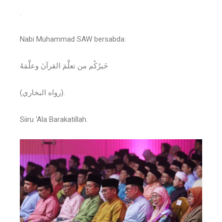
.
Nabi Muhammad SAW bersabda:
خَيرُكُم من تعلَّمَ القرآنَ وعلَّمَهُ
(رواه البخاري).
Siiru ‘Ala Barakatillah.