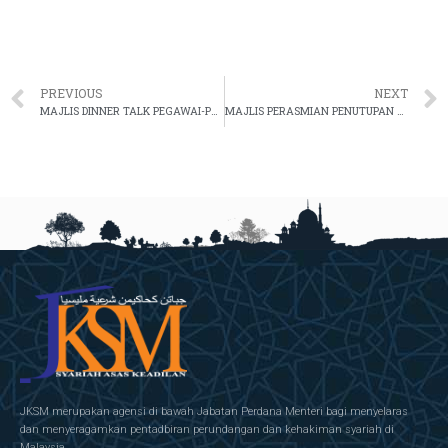
PREVIOUS
NEXT
MAJLIS DINNER TALK PEGAWAI-PEGAWAI SYARIAH NEGERI TERENGGANU
MAJLIS PERASMIAN PENUTUPAN DAN PENGURNIAAN HADIAH MAJLIS TILAWAH & HAFAZAN AL-QURAN PERINGKAT ANTARABANGSA 2023
JKSM merupakan agensi di bawah Jabatan Perdana Menteri bagi menyelaras
dan menyeragamkan pentadbiran perundangan dan kehakiman syariah di
Malaysia.