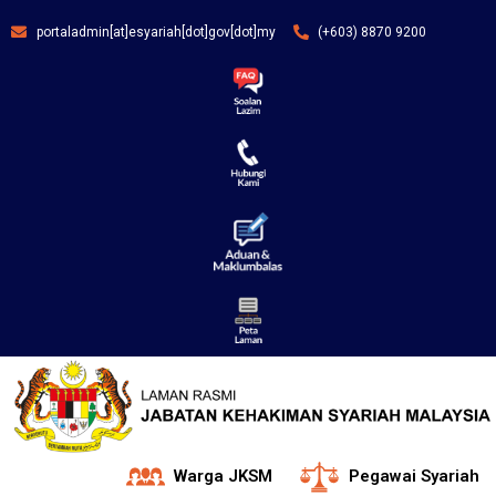
portaladmin[at]esyariah[dot]gov[dot]my
(+603) 8870 9200
Warga JKSM
Pegawai Syariah