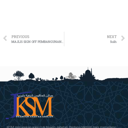
PREVIOUS
NEXT
MAJLIS SIGN OFF PEMBANGUNAN PELAN STRATEGIK PENDIGITALAN (PSP) 2021-2025 DAN MAJLIS MENANDATANGANI PIAGAM PERUNDINGAN E-SYARIAH VERSI 3
Sulh
JKSM merupakan agensi di bawah Jabatan Perdana Menteri bagi menyelaras