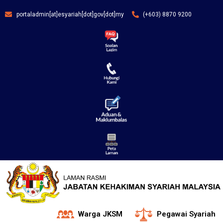
portaladmin[at]esyariah[dot]gov[dot]my
(+603) 8870 9200
Warga JKSM
Pegawai Syariah