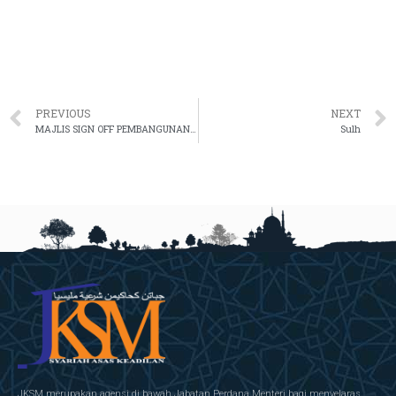
PREVIOUS
NEXT
MAJLIS SIGN OFF PEMBANGUNAN PELAN STRATEGIK PENDIGITALAN (PSP) 2021-2025 DAN MAJLIS MENANDATANGANI PIAGAM PERUNDINGAN E-SYARIAH VERSI 3
Sulh
JKSM merupakan agensi di bawah Jabatan Perdana Menteri bagi menyelaras