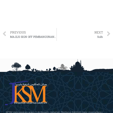
PREVIOUS
NEXT
MAJLIS SIGN OFF PEMBANGUNAN PELAN STRATEGIK PENDIGITALAN (PSP) 2021-2025 DAN MAJLIS MENANDATANGANI PIAGAM PERUNDINGAN E-SYARIAH VERSI 3
Sulh
JKSM merupakan agensi di bawah Jabatan Perdana Menteri bagi menyelaras