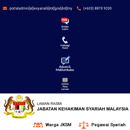
portaladmin[at]esyariah[dot]gov[dot]my
(+603) 8870 9200
Warga JKSM
Pegawai Syariah