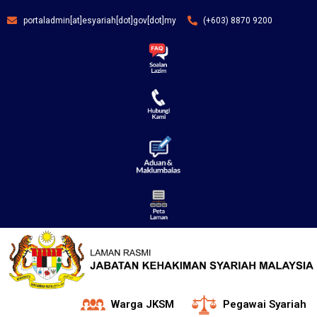
portaladmin[at]esyariah[dot]gov[dot]my
(+603) 8870 9200
Warga JKSM
Pegawai Syariah