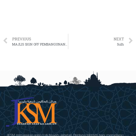
PREVIOUS
NEXT
MAJLIS SIGN OFF PEMBANGUNAN PELAN STRATEGIK PENDIGITALAN (PSP) 2021-2025 DAN MAJLIS MENANDATANGANI PIAGAM PERUNDINGAN E-SYARIAH VERSI 3
Sulh
JKSM merupakan agensi di bawah Jabatan Perdana Menteri bagi menyelaras