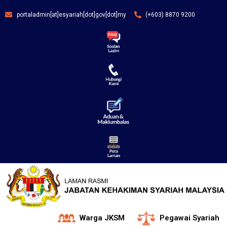
portaladmin[at]esyariah[dot]gov[dot]my
(+603) 8870 9200
Warga JKSM
Pegawai Syariah