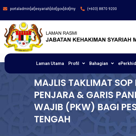
portaladmin[at]esyariah[dot]gov[dot]my
(+603) 8870 9200
Laman Utama
Profil
Bahagian
ePerkhi
MAJLIS TAKLIMAT SO
PENJARA & GARIS PAN
WAJIB (PKW) BAGI PE
TENGAH