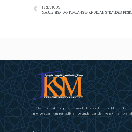
PREVIOUS
JKSM merupakan agensi di bawah Jabatan Perdana Menteri bagi 
menyeragamkan pentadbiran perundangan dan kehakiman syariah 