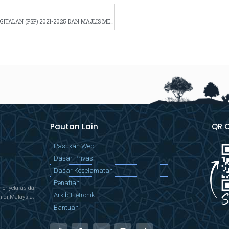
MAJLIS SIGN OFF PEMBANGUNAN PELAN STRATEGIK PENDIGITALAN (PSP) 2021-2025 DAN MAJLIS MENANDATANGANI PIAGAM PERUNDINGAN E-SYARIAH VERSI 3
Pautan Lain
QR 
Pasukan Web
Dasar Privasi
Dasar Keselamatan
Penafian
menyelaras dan
Arkib Eletronik
di Malaysia.
Bantuan