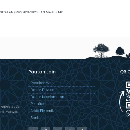
MAJLIS SIGN OFF PEMBANGUNAN PELAN STRATEGIK PENDIGITALAN (PSP) 2021-2025 DAN MAJLIS MENANDATANGANI PIAGAM PERUNDINGAN E-SYARIAH VERSI 3
Pautan Lain
QR 
Pasukan Web
Dasar Privasi
Dasar Keselamatan
Penafian
menyelaras dan
Arkib Eletronik
di Malaysia.
Bantuan