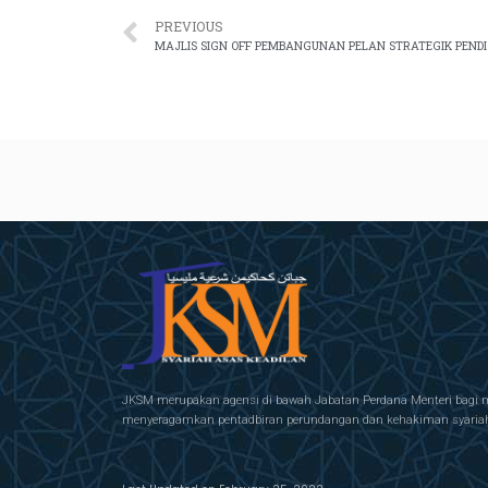
PREVIOUS
JKSM merupakan agensi di bawah Jabatan Perdana Menteri bagi 
menyeragamkan pentadbiran perundangan dan kehakiman syariah 