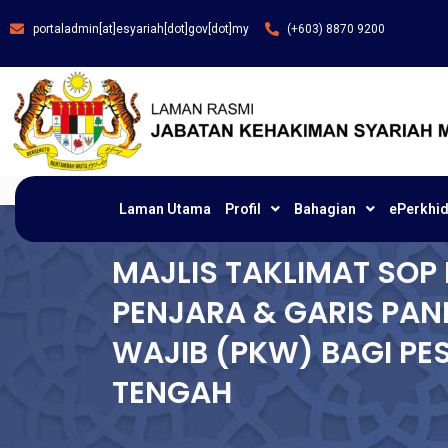
portaladmin[at]esyariah[dot]gov[dot]my
(+603) 8870 9200
Laman Utama
Profil
Bahagian
ePerkhi
MAJLIS TAKLIMAT SO
PENJARA & GARIS PAN
WAJIB (PKW) BAGI PE
TENGAH