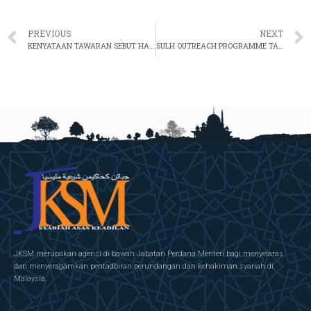
PREVIOUS
NEXT
KENYATAAN TAWARAN SEBUT HARGA PERKHIDMATAN MENERBIT DAN MEMBEKAL VIDEO KORPORAT DAN VIDEO SAMBUTAN 25 TAHUN JABATAN KEHAKIMAN SYARIAH MALAYSIA
SULH OUTREACH PROGRAMME TAHUN 2022
JKSM merupakan agensi di bawah Jabatan Perdana Menteri bagi menyelaras
dan menyeragamkan pentadbiran perundangan dan kehakiman syariah di
Malaysia.