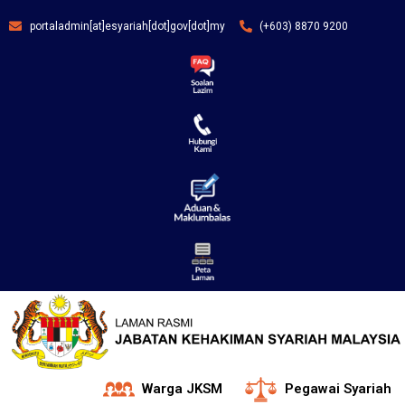
portaladmin[at]esyariah[dot]gov[dot]my
(+603) 8870 9200
Warga JKSM
Pegawai Syariah