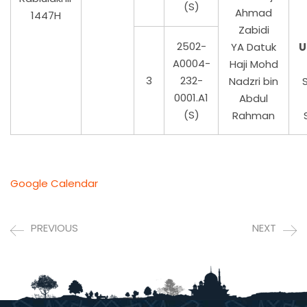
(S)
Ahmad
1447H
Zabidi
2502-
YA Datuk
U
A0004-
Haji Mohd
3
232-
Nadzri bin
0001.A1
Abdul
(S)
Rahman
Google Calendar
PREVIOUS
NEXT