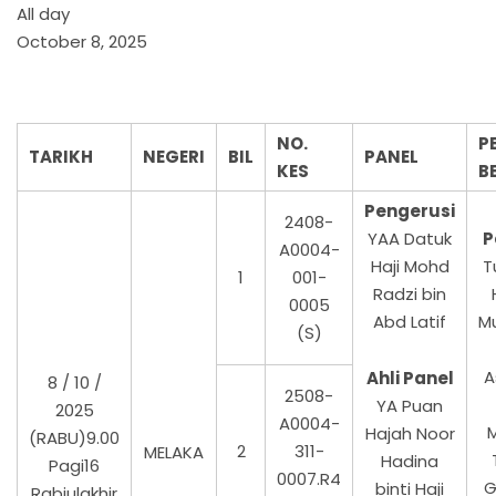
All day
October 8, 2025
NO.
P
TARIKH
NEGERI
BIL
PANEL
KES
B
Pengerusi
2408-
YAA Datuk
P
A0004-
Haji Mohd
T
1
001-
Radzi bin
0005
Abd Latif
M
(S)
A
Ahli Panel
8 / 10 /
2508-
YA Puan
2025
A0004-
Hajah Noor
(RABU)9.00
2
311-
MELAKA
Hadina
Pagi16
0007.R4
G
binti Haji
Rabiulakhir